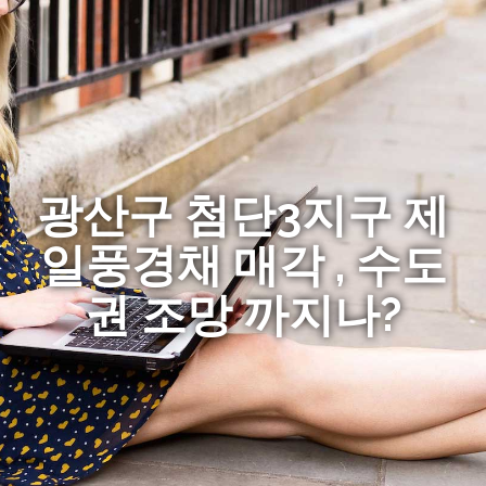
광산구 첨단3지구 제
일풍경채 매각 , 수도
권 조망 까지나?