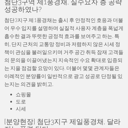
첨단3구역 제1풍경채, 실수요자 층 공략
성공하였나?
첨단3지구 제1풍경채는 출시 후 안정적인 호응과 더불
어 우수 입지를 설명하며 실질적 사용자 계층을 폭넓게
흡수한 결과 뚜렷한 긍정적 효과를 보여주고 하는. 특
히, 단지 근처의 교통망 정비과 저렴하지 않은 시세 정
책이 관심을 불러일으키며 거주 공간 취득 잠재 고객들
의 문의을 이끌어냈는지 지속적인 수요 확대로 입증되
는 지을 점검할 요망이 있다. 더불어 몇몇 관계자들은
이례적인 분양률이 일반적으로 광고 성공로 단정될 있
는지는 의견을 밝히고.
쇼핑몰
도로
시세
[분양현장] 첨단3지구 제일풍경채, 달라